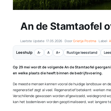
An de Stamtaofel 
Laatste Update: 17.05.2026
Door
Grietje Postma
Label:
A
Leeshulp
A-
A
A+
Rustige leesstand
Lees
Op 29 mei wordt de volgende An de Stamtaofel georganis
en welke plaats die heeft binnen de bedrijfsvoering.
De meeste mensen kennen vooral de huidige landbouw en de 
regeneratief zegt al veel. Regeneratief betekent: werken m
Verschillende gewassen worden afgewisseld, weidegrond word
kan het bodemleven worden geoptimaliseerd, wat langere ter