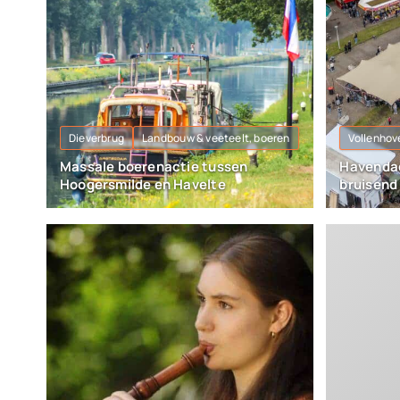
Dieverbrug
Landbouw & veeteelt, boeren
Vollenhov
Massale boerenactie tussen
Havendag
Hoogersmilde en Havelte
bruisend