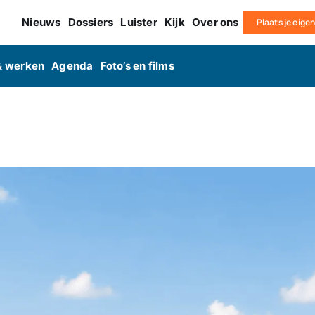
Nieuws
Dossiers
Luister
Kijk
Over ons
Plaats je eige
& werken
Agenda
Foto’s en films