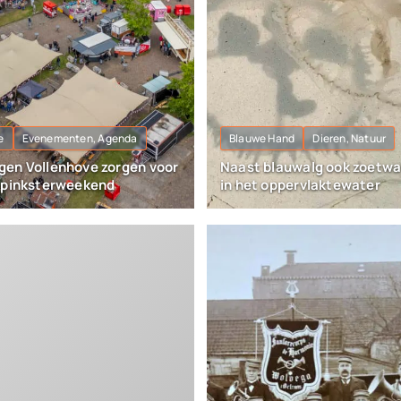
e
Evenementen, Agenda
Blauwe Hand
Dieren, Natuur
en Vollenhove zorgen voor
Naast blauwalg ook zoetw
 pinksterweekend
in het oppervlaktewater