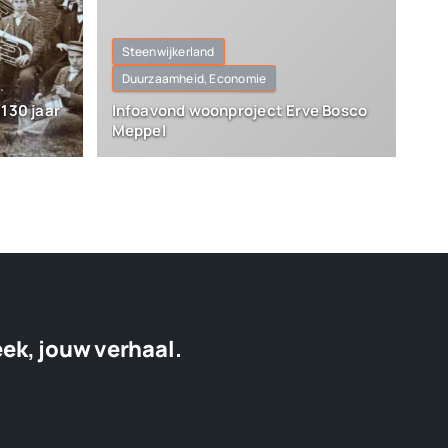
Steenwijkerland
Duurzaamheid, Economie
130 jaar
Infoavond woonproject Erve Bosco
Meppel
eek, jouw verhaal.