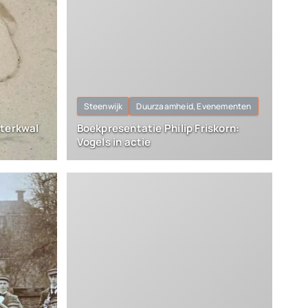
Steenwijk
Duurzaamheid, Evenementen
aterkwal
Boekpresentatie Philip Friskorn:
Vogels in actie