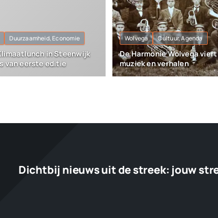
Duurzaamheid, Economie
Wolvega
Cultuur, Agenda
limaatlunch in Steenwijk
De Harmonie Wolvega viert 
s van eerste editie
muziek en verhalen
Dichtbij nieuws uit de streek:
jouw str