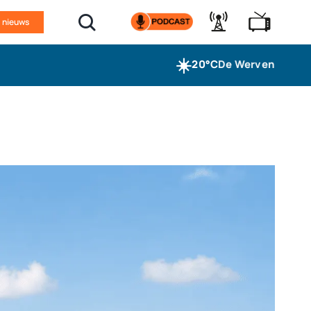
n nieuws
☀️
20°C
De Werven