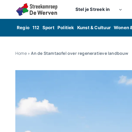
Skip
Stel je Streek in
to
content
Regio
112
Sport
Politiek
Kunst & Cultuur
Wonen 
Home
»
An de Stamtaofel over regeneratieve landbouw