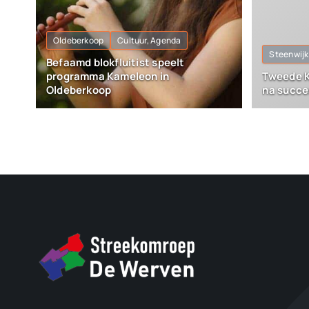
Oldeberkoop
Cultuur, Agenda
Steenwijk
Befaamd blokfluitist speelt
programma Kameleon in
Tweede K
Oldeberkoop
na succe