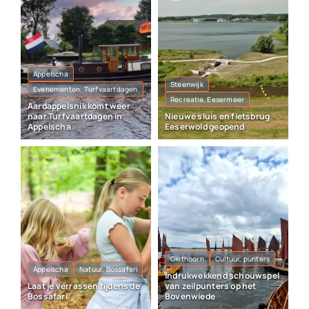
Appelscha
Steenwijk
Evenementen, Turfvaartdagen
Recreatie, Eesermeer
Aardappelsnik komt weer
naar Turfvaartdagen in
Nieuwe sluis en fietsbrug
Appelscha
Eeserwold geopend
Giethoorn
Cultuur, punters
Appelscha
Natuur, Bossafari
Indrukwekkend schouwspel
Laat je verrassen tijdens de
van zeilpunters op het
Bossafari
Bovenwiede