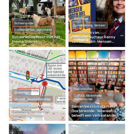
Steenwijk
Scheerwolde
Samenleving, Verkeer
Evenementen, ponymarkt
Nieuw boek van
Scheerwolde feest met het
hoofdconducteur Renny
thema ‘boeren’
van de Galiën: Mensen
sporen wel
Oosterwolde
Steenwijk
Cultuur, Bibliotheek
Verkeer, Steenwijkerdiep
Oosterwolde
Aanleg nieuwe rotonde
Samenleesclub start in
Tukseweg: ontdek de
Oosterwolde: ‘Iedereen
omleidingsroutes
beleeft een verhaal anders’