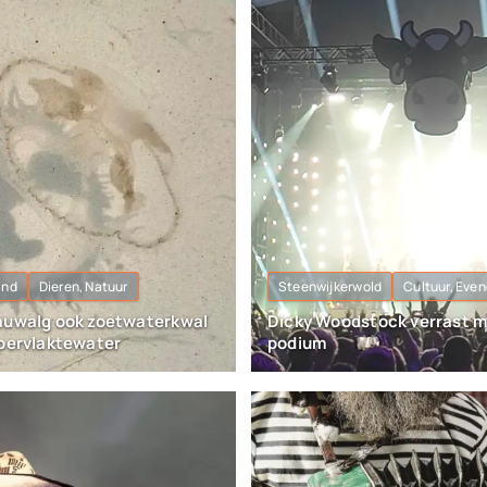
and
Dieren, Natuur
Steenwijkerwold
Cultuur, Eve
auwalg ook zoetwaterkwal
Dicky Woodstock verrast m
ppervlaktewater
podium