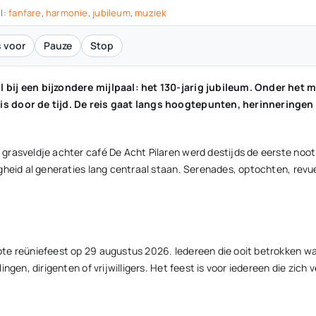
l:
fanfare
,
harmonie
,
jubileum
,
muziek
 voor
Pauze
Stop
 bij een bijzondere mijlpaal: het 130-jarig jubileum. Onder het 
is door de tijd. De reis gaat langs hoogtepunten, herinneringe
rasveldje achter café De Acht Pilaren werd destijds de eerste noot 
igheid al generaties lang centraal staan. Serenades, optochten, rev
e reüniefeest op 29 augustus 2026. Iedereen die ooit betrokken was
ngen, dirigenten of vrijwilligers. Het feest is voor iedereen die zic