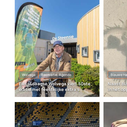
Wolvega
Recreatie, Agenda
Blauwe H
Fiets4daagse Wolvega viert 50ste
Naast bl
editie met feestelijke extra’s
in het o