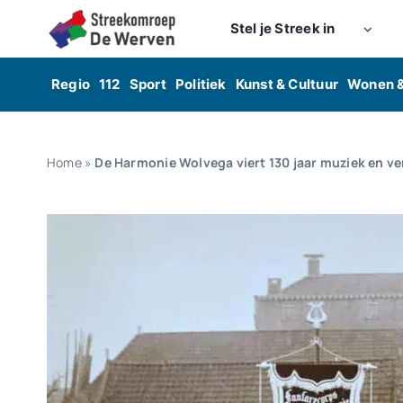
Skip
Stel je Streek in
to
content
Regio
112
Sport
Politiek
Kunst & Cultuur
Wonen 
Home
»
De Harmonie Wolvega viert 130 jaar muziek en ve