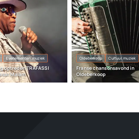
Evenementen, muziek
Oldeberkoop
Cultuur, muziek
g optreden TRAFASSI
Franse chansonsavond in
Pasar Malam
Oldeberkoop