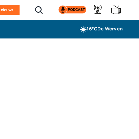
n nieuws
☀️
16°C
De Werven