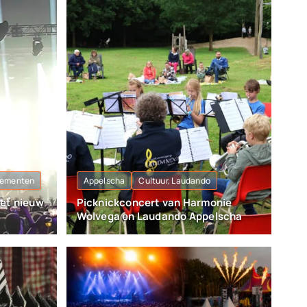
nementen
Appelscha
Cultuur, Laudando
et nieuw
Picknickconcert van Harmonie
Wolvega en Laudando Appelscha