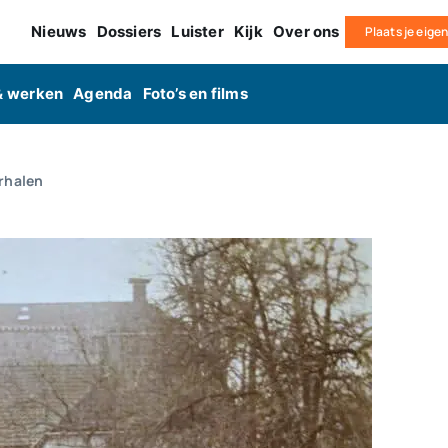
Nieuws
Dossiers
Luister
Kijk
Over ons
Plaats je eige
& werken
Agenda
Foto’s en films
rhalen