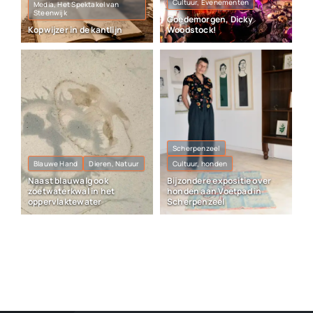
Cultuur, Evenementen
Media, Het Spektakel van
Steenwijk
Goedemorgen, Dicky
Kopwijzer in de kantlijn
Woodstock!
Scherpenzeel
Blauwe Hand
Dieren, Natuur
Cultuur, honden
Naast blauwalg ook
Bijzondere expositie over
zoetwaterkwal in het
honden aan Voetpad in
oppervlaktewater
Scherpenzeel