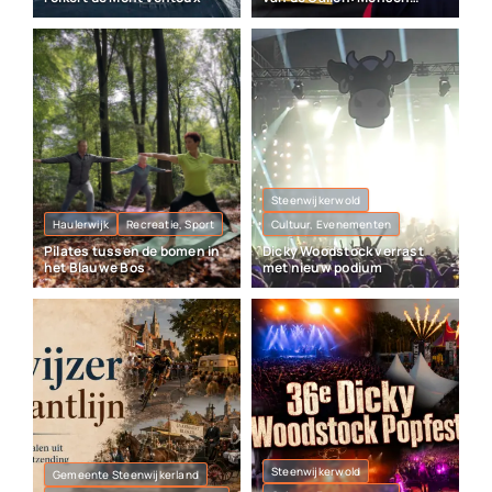
sporen wel
Steenwijkerwold
Haulerwijk
Recreatie, Sport
Cultuur, Evenementen
Pilates tussen de bomen in
Dicky Woodstock verrast
het Blauwe Bos
met nieuw podium
Steenwijkerwold
Gemeente Steenwijkerland