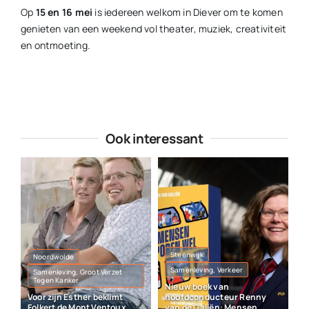
Op
15 en 16 mei
is iedereen welkom in Diever om te komen
genieten van een weekend vol theater, muziek, creativiteit
en ontmoeting.
Ook interessant
Steenwijk
Noordwolde
Samenleving, Verkeer
Samenleving, Groot Verzet
Tegen Kanker
Nieuw boek van
Voor zijn Esther beklimt
hoofdconducteur Renny
Folkert de Mont Ventoux
van de Galiën: Mensen