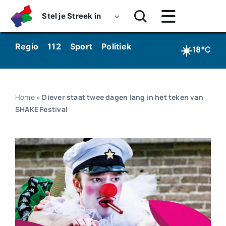
Skip
Stel je Streek in
to
Toggle
content
Navigatie
Home
☀️
Regio
112
Sport
Politiek
Kunst & Cultuur
Wo
18°C
Nieuws
Dossiers
Home
»
Diever staat twee dagen lang in het teken van
SHAKE Festival
Podcasts
Luister
Kijk
Over ons
Werken bij Streekomroep ‘De Werven’