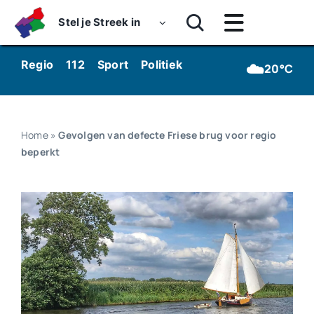
Skip
Stel je Streek in
to
Toggle
content
Navigatie
Home
☁️
Regio
112
Sport
Politiek
Kunst & Cultuur
Wo
20°C
Nieuws
Dossiers
Home
»
Gevolgen van defecte Friese brug voor regio
beperkt
Podcasts
Luister
Kijk
Over ons
Werken bij Streekomroep ‘De Werven’