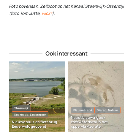
Foto bovenaan: Zeilboot op het Kanaal Steenwijk-Ossenzijl
(foto Tom Jutte,
Flickr
).
Ook interessant
Steenwijk
Blauwe Hand
Dieren, Natuur
Recreatie, Eesermeer
Naast blauwalg ook
Nieuwe sluis en fietsbrug
zoetwaterkwal in het
Eeserwold geopend
oppervlaktewater