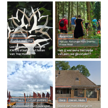
Noordwolde
Appelscha
Cultuur, expositie
Natuur, Nationaal Park Drents-
Friese Wold
Laatste expositie Galerie
KWIDS staat in het teken
Heb jij wel eens het bedje
van ‘Harmonie’
van een ree gevonden?
Giethoorn
Cultuur, punters
Darp
Dieren, Media
Indrukwekkend schouwspel
Dood van hond Banjer in