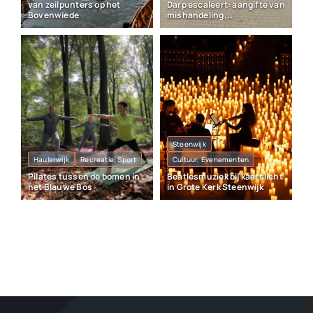
van zeilpunters op het
Darp escaleert: aangifte van
Bovenwiede
mishandeling,
vrijheidsberoving en
vernieling
Steenwijk
Haulerwijk
Recreatie, Sport
Cultuur, Evenementen
Pilates tussen de bomen in
Beatlesmuziek bij kaarslicht
het Blauwe Bos
in Grote Kerk Steenwijk