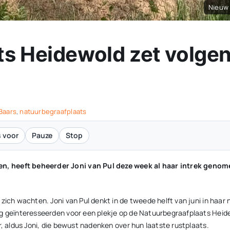
Nieuw 
ts Heidewold zet volge
Baars
,
natuurbegraafplaats
 voor
Pauze
Stop
n, heeft beheerder Joni van Pul deze week al haar intrek geno
 zich wachten. Joni van Pul denkt in de tweede helft van juni in haa
eg geïnteresseerden voor een plekje op de Natuurbegraafplaats Hei
r, aldus Joni, die bewust nadenken over hun laatste rustplaats.