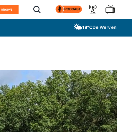
n nieuws
🌤️
19°C
De Werven