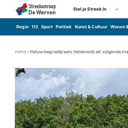
Skip
Stel je Streek in
to
content
Regio
112
Sport
Politiek
Kunst & Cultuur
Wonen 
Home
»
Natuurbegraafplaats Heidewold zet volgende st