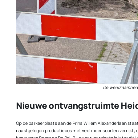
De werkzaamheden
Nieuwe ontvangstruimte Hei
Op de parkeerplaats aan de Prins Willem Alexanderlaan staat
naastgelegen productiebos met veel meer soorten verrijkt, o
bos tussen Baars en De Pol. Bij de parkeerplaats is later d