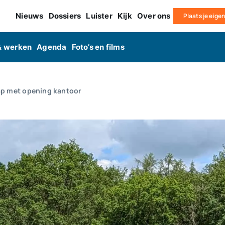
Nieuws
Dossiers
Luister
Kijk
Over ons
Plaats je eige
& werken
Agenda
Foto’s en films
ap met opening kantoor