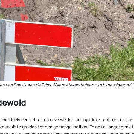
 van Enexis aan de Prins Willem Alexanderlaan zijn bijna afgerond (
dewold
 inmiddels een schuur en deze week is het tijdelijke kantoor met s
m zo uit te groeien tot een gemengd loofbos. En ook al langer genie
it jaar de bouw van een grotere ontvangstruimte voorzien, waar com