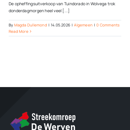
De opheffingsuitverkoop van Tuindorado in Wolvega trok
donderdagmorgen heel veel [...]
By
Magda Dullemond
|
14.05.2026
|
Algemeen
|
0 Comments
Read More