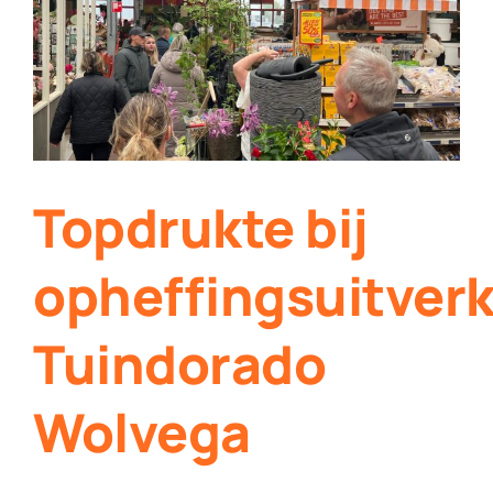
Contact
Plaats je eigen nieuws
Topdrukte bij
opheffingsuitver
Tuindorado
Wolvega