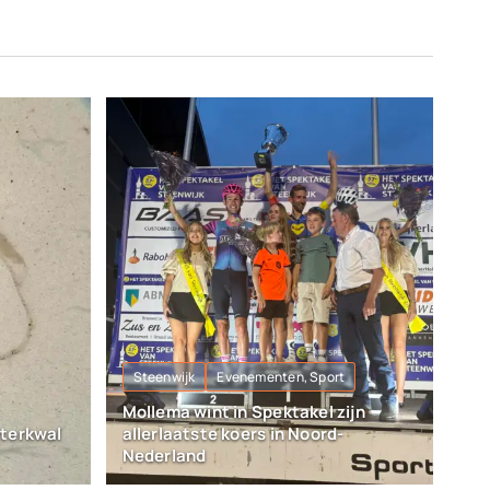
Steenwijk
Evenementen, Sport
Mollema wint in Spektakel zijn
aterkwal
allerlaatste koers in Noord-
Nederland