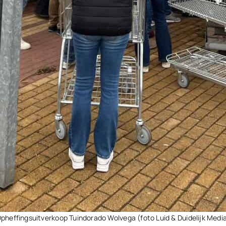
pheffingsuitverkoop Tuindorado Wolvega (foto Luid & Duidelijk Medi