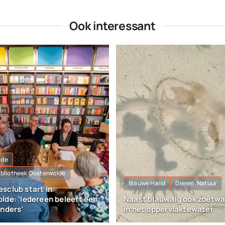
Ook interessant
lde
Bibliotheek Oosterwolde
Blauwe Hand
Dieren, Natuur
sclub start in
lde: ‘Iedereen beleeft een
Naast blauwalg ook zoetw
anders’
in het oppervlaktewater