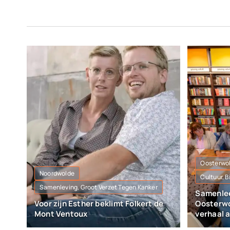
Oosterwo
Noordwolde
Cultuur, 
Samenleving, Groot Verzet Tegen Kanker
Samenlee
Voor zijn Esther beklimt Folkert de
Oosterwo
Mont Ventoux
verhaal 