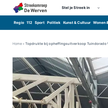
Skip
Stel je Streek in
to
content
Regio
112
Sport
Politiek
Kunst & Cultuur
Wonen 
Home
»
Topdrukte bij opheffingsuitverkoop Tuindorado