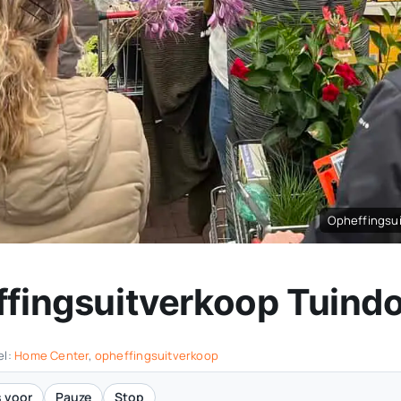
Opheffingsui
effingsuitverkoop Tuin
el:
Home Center
,
opheffingsuitverkoop
 voor
Pauze
Stop