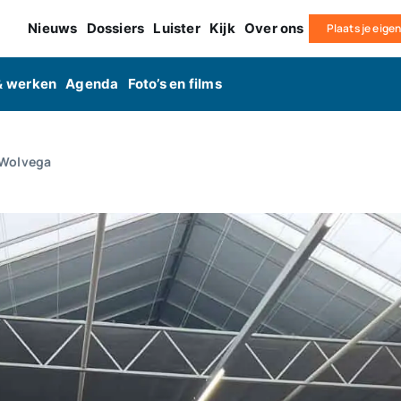
Nieuws
Dossiers
Luister
Kijk
Over ons
Plaats je eige
& werken
Agenda
Foto’s en films
 Wolvega