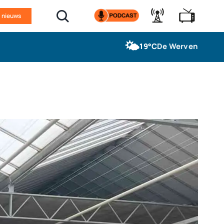
n nieuws
🌤️
19°C
De Werven