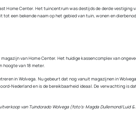
ast Home Center. Het tuincentrum was destijds de derde vestiging van
uit tot een bekende naam op het gebied van tuin, wonen en dierben
w magazijn van Home Center. Het huidige kassencomplex van ongevee
en hoogte van 18 meter.
ntreren in Wolvega. Nu gebeurt dat nog vanuit magazijnen in Wolvega é
oord-Nederland en is de bereikbaarheid ideaal. De verwachting is d
uitverkoop van Tuindorado Wolvega (foto’s: Magda Dullemond/Luid & D