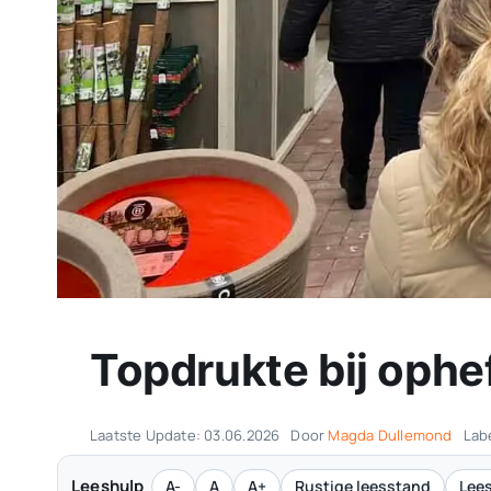
Topdrukte bij oph
Laatste Update: 03.06.2026
Door
Magda Dullemond
Lab
Leeshulp
A-
A
A+
Rustige leesstand
Lees