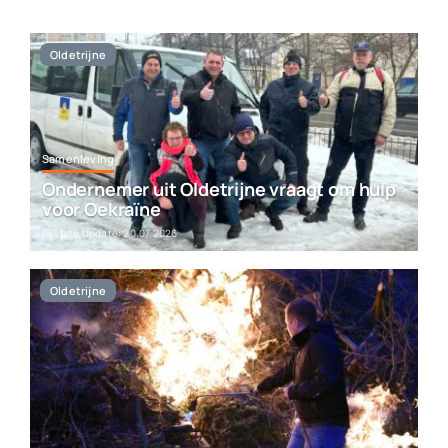
Werken bij Streekomroep ‘De Werven’
Oldetrijne
Contact
Plaats je eigen nieuws
Samenleving
Ondernemer uit Oldetrijne vraagt om hulp
voor Oekraïne
Laatste Update: 20.07.2026
Oldetrijne