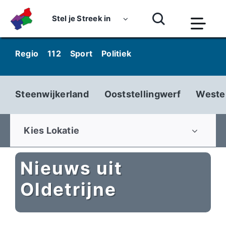
Skip
to
Stel je Streek in
Togg
content
Navi
Home
Regio
112
Sport
Politiek
Kunst & Cultuur
Wo
Nieuws
Steenwijkerland
Ooststellingwerf
Weste
Dossiers
Podcasts
Kies Lokatie
Luister
Nieuws uit
Kijk
Oldetrijne
Over ons