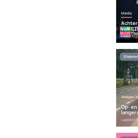
Media
Achter
van RT
Laatste U
Steenwi
Verkeer
Op- en 
langer 
Laatste U