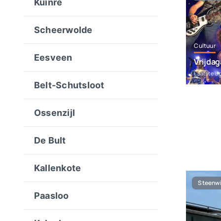
Kuinre
Scheerwolde
Cultuur
Eesveen
Vrijda
Laatste U
Belt-Schutsloot
Ossenzijl
De Bult
Kallenkote
Steenwi
Paasloo