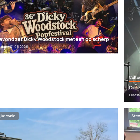
gavond zet Dicky Woodstock meteen op scherp
pdate: 01.08.2026
Cultu
Dick
Laatst
jkerwold
Stee