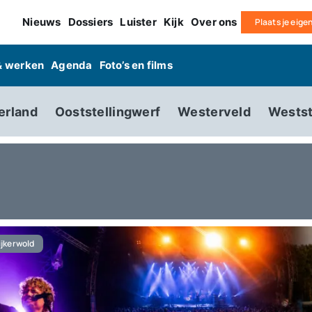
Nieuws
Dossiers
Luister
Kijk
Over ons
Plaats je eige
& werken
Agenda
Foto’s en films
erland
Ooststellingwerf
Westerveld
Westst
jkerwold