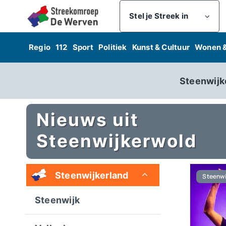
Skip
Stel je Streek in
to
content
Regio
112
Sport
Politiek
Kunst & Cultuur
Wonen 
Steenwijk
Nieuws uit
Steenwijkerwold
Steenwijkerland
Steenwi
Steenwijk