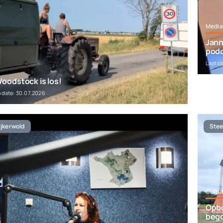
Media
Jann
pod
Laatst
oodstock is los!
pdate: 30.07.2026
jkerwold
Stee
Cultu
Opbo
beg