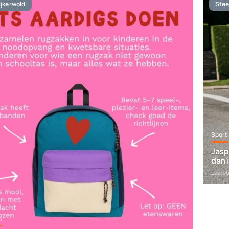
jkerwold
Stee
Sport
Jasp
dan 
Laatst
n