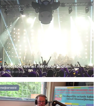
ur
y Woodstock verrast met nieuw podium
e Update: 31.07.2026
nwijkerwold