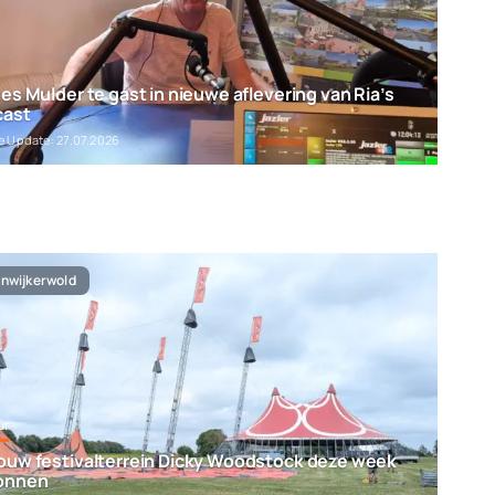
es Mulder te gast in nieuwe aflevering van Ria’s
cast
e Update: 27.07.2026
nwijkerwold
ur
uw festivalterrein Dicky Woodstock deze week
onnen