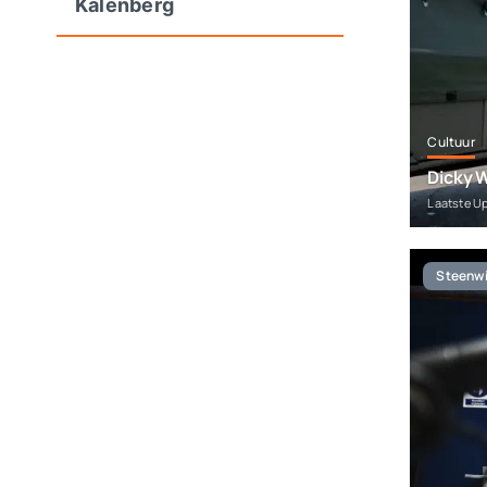
Kalenberg
Cultuur
Dicky W
Laatste U
Steenwi