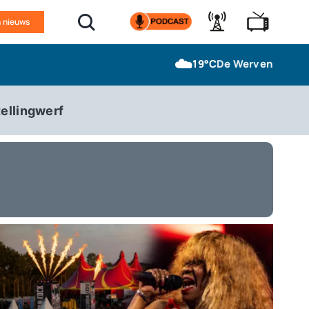
n nieuws
☁️
19°C
De Werven
ellingwerf