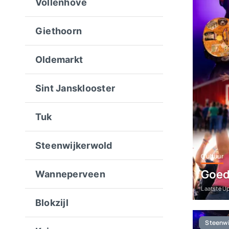
Vollenhove
Giethoorn
Oldemarkt
Sint Jansklooster
Tuk
Steenwijkerwold
Cultuur
Goed
Wanneperveen
Laatste U
Blokzijl
Steenwi