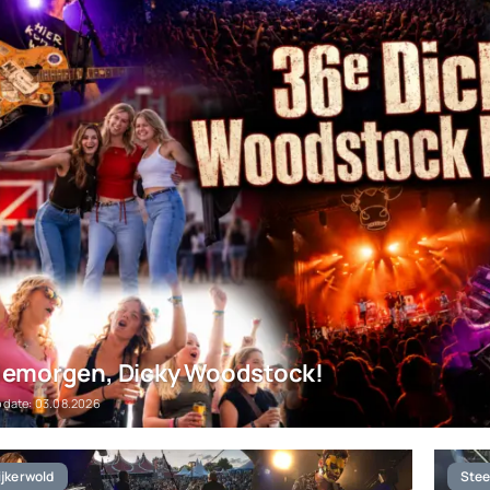
emorgen, Dicky Woodstock!
pdate: 03.08.2026
jkerwold
Stee