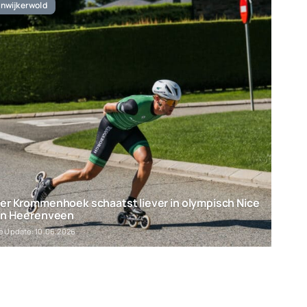
nwijkerwold
er Krommenhoek schaatst liever in olympisch Nice
in Heerenveen
e Update: 10.06.2026