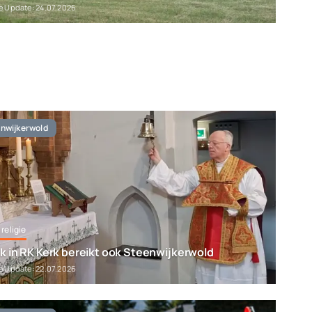
e Update: 24.07.2026
nwijkerwold
 religie
k in RK Kerk bereikt ook Steenwijkerwold
e Update: 22.07.2026