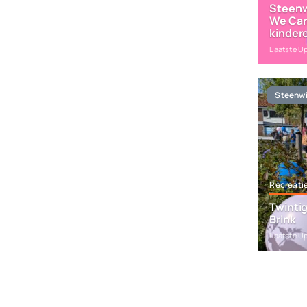
Steenw
We Car
kinder
Laatste U
Steenwi
Recreati
Twintig
Brink
Laatste U