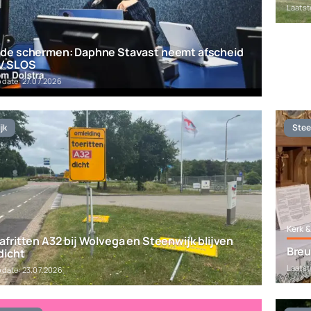
Laatst
 de schermen: Daphne Stavast neemt afscheid
V SLOS
pdate: 27.07.2026
jk
Stee
Kerk &
afritten A32 bij Wolvega en Steenwijk blijven
Breu
dicht
Laatst
pdate: 23.07.2026