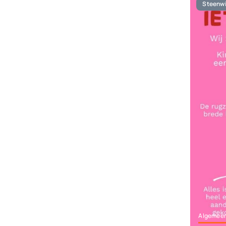
Steenwi
Algemee