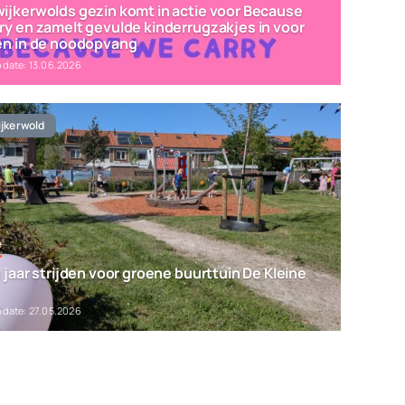
ijkerwolds gezin komt in actie voor Because
ry en zamelt gevulde kinderrugzakjes in voor
en in de noodopvang
pdate: 13.06.2026
jkerwold
e
 jaar strijden voor groene buurttuin De Kleine
pdate: 27.05.2026