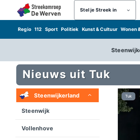
Skip
Stel je Streek in
to
content
Regio
112
Sport
Politiek
Kunst & Cultuur
Wonen 
Steenwijk
Nieuws uit Tuk
Steenwijkerland
Tuk
Steenwijk
Vollenhove