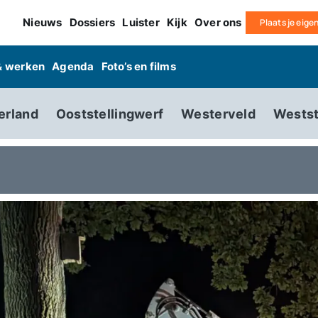
Nieuws
Dossiers
Luister
Kijk
Over ons
Plaats je eige
& werken
Agenda
Foto’s en films
erland
Ooststellingwerf
Westerveld
Westst