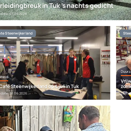
leidingbreuk in Tuk ’s nachts gedicht
pdate: 05.08.2026
e Steenwijkerland
Stee
Duurz
mheid
Vrij
Café Steenwijkerland op 4 juli in Tuk
zom
pdate: 30.06.2026
Laatst