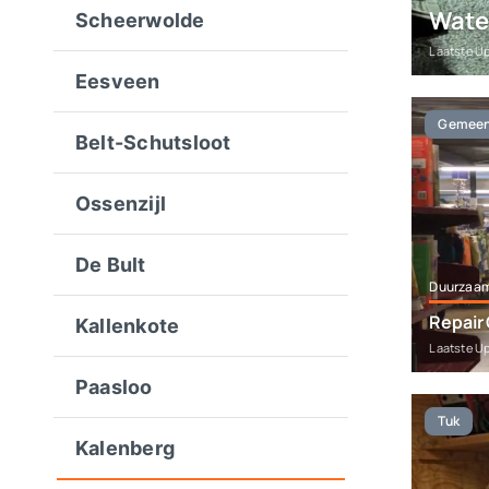
Water
Scheerwolde
Laatste U
Eesveen
Gemeent
Belt-Schutsloot
Ossenzijl
De Bult
Duurzaa
Repair 
Kallenkote
Laatste U
Paasloo
Tuk
Kalenberg