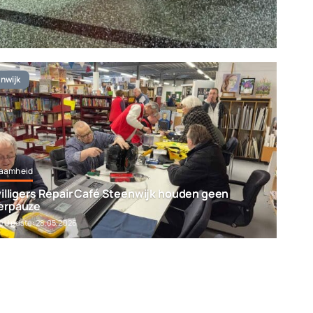
nwijk
aamheid
willigers Repair Café Steenwijk houden geen
erpauze
e Update: 28.05.2026