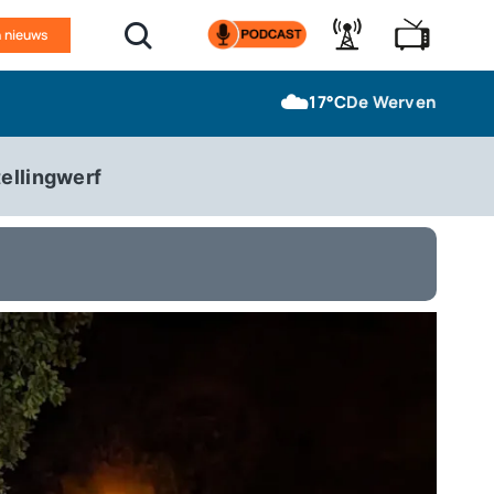
n nieuws
☁️
17°C
De Werven
ellingwerf