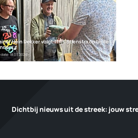
iner Hein Dekker volgt Thijs Stienstra op bij de
nners
pdate: 18.05.2026
Dichtbij nieuws uit de streek:
jouw str