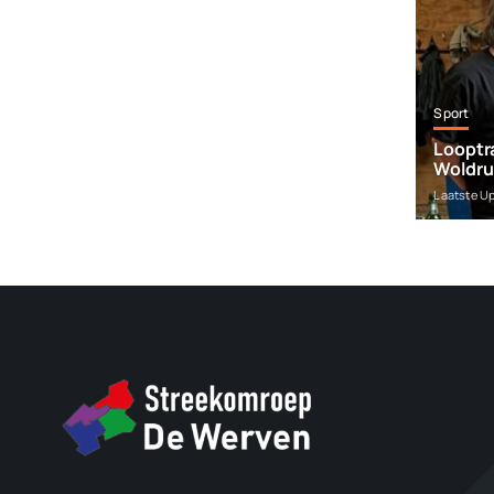
Sport
Looptra
Woldru
Laatste U