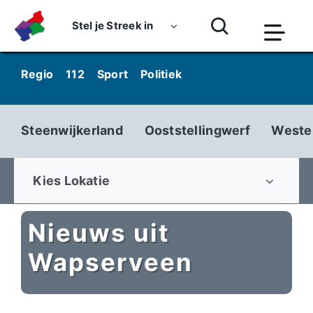
Skip
to
Stel je Streek in
Togg
content
Navi
Home
Regio
112
Sport
Politiek
Kunst & Cultuur
Wo
Nieuws
Steenwijkerland
Ooststellingwerf
Weste
Dossiers
Podcasts
Kies Lokatie
Luister
Nieuws uit
Kijk
Wapserveen
Over ons