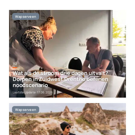
Werken bij Streekomroep ‘De Werven’
Wapserveen
Contact
Plaats je eigen nieuws
112
Wat als de stroom drie dagen uitvalt?
Dorpen in Zuidwest Drenthe oefenen
noodscenario
Laatste Update: 17.06.2026
Wapserveen