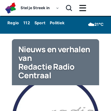
Skip
Stel je Streek in
to
Toggle
content
Navigatie
Home
☁️
Regio
112
Sport
Politiek
Kunst & Cultuur
Wo
21°C
Nieuws
Dossiers
Nieuws en verhalen
van
Podcasts
Redactie Radio
Luister
Centraal
Kijk
Over ons
Werken bij Streekomroep ‘De Werven’