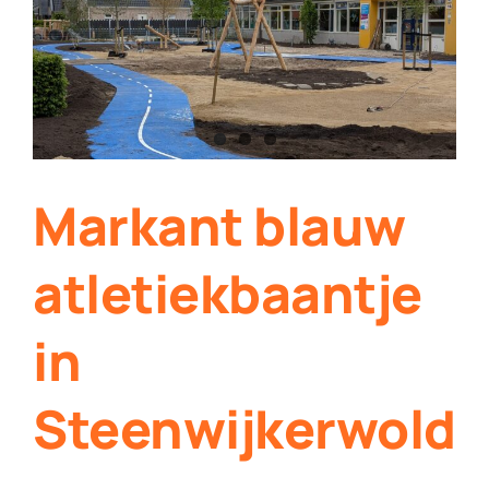
Contact
Plaats je eigen nieuws
Markant blauw
atletiekbaantje
in
Steenwijkerwold