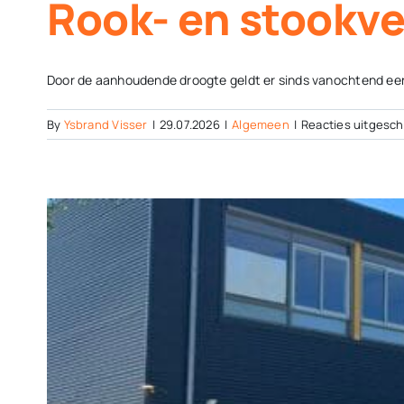
Rook- en stookve
Door de aanhoudende droogte geldt er sinds vanochtend een ti
By
Ysbrand Visser
|
29.07.2026
|
Algemeen
|
Reacties uitgesch