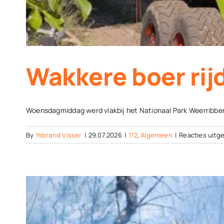
Wakkere boer rij
Woensdagmiddag werd vlakbij het Nationaal Park Weerribben
By
Ysbrand Visser
|
29.07.2026
|
112
,
Algemeen
|
Reacties uitg