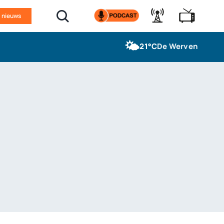
n nieuws
🌤️
21°C
De Werven