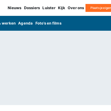
Nieuws
Dossiers
Luister
Kijk
Over ons
Plaats je eige
& werken
Agenda
Foto’s en films