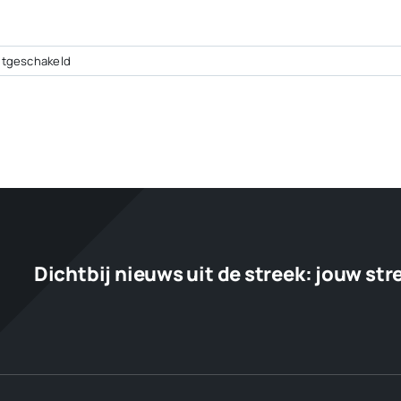
voor
itgeschakeld
Brandweer
Wolvega
rukt
uit
voor
kleine
brand
op
dak
Terra
Dichtbij nieuws uit de streek:
jouw str