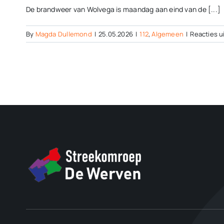
De brandweer van Wolvega is maandag aan eind van de [...]
By
Magda Dullemond
|
25.05.2026
|
112
,
Algemeen
|
Reacties u