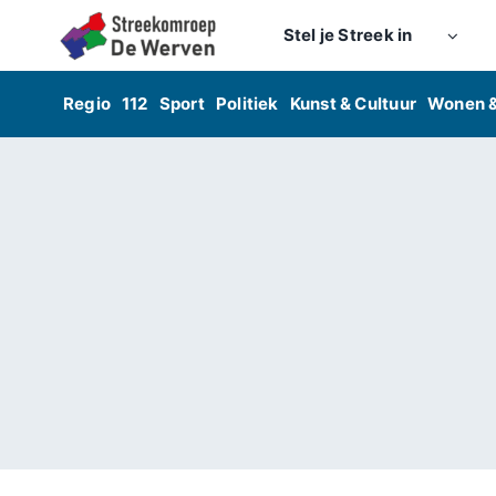
Skip
Stel je Streek in
to
content
Regio
112
Sport
Politiek
Kunst & Cultuur
Wonen 