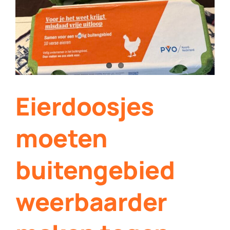
Contact
Plaats je eigen nieuws
Eierdoosjes
moeten
buitengebied
weerbaarder