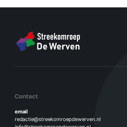
Contact
email
redactie@streekomroepdewerven.nl
info@streekomroepdewerven.nl