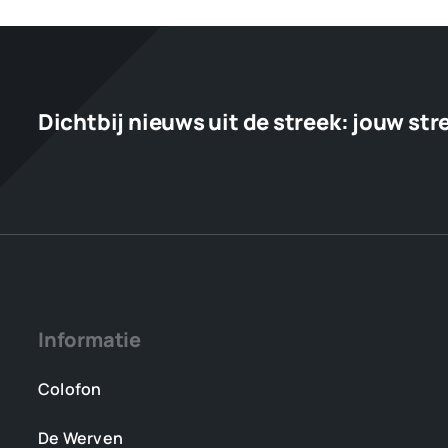
hebben
we
de
foto’s
nog
Dichtbij nieuws uit de streek:
jouw str
Informatie
Colofon
De Werven