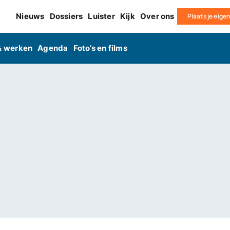
Nieuws
Dossiers
Luister
Kijk
Over ons
Plaats je eige
& werken
Agenda
Foto’s en films