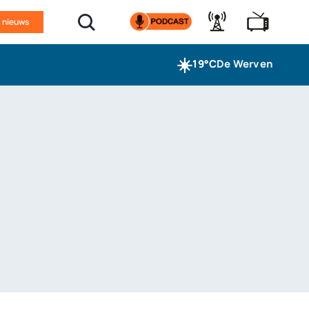
n nieuws
☀️
19°C
De Werven