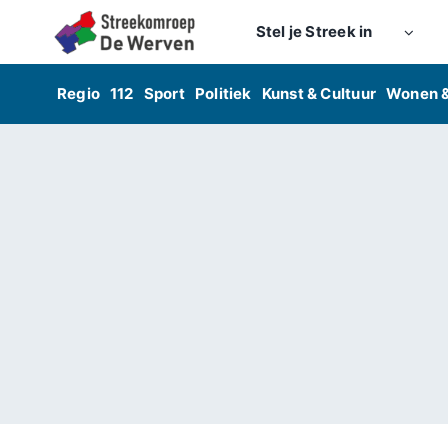
Skip
Stel je Streek in
to
content
Regio
112
Sport
Politiek
Kunst & Cultuur
Wonen 