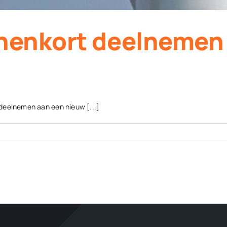
nnenkort deelnemen
deelnemen aan een nieuw [...]