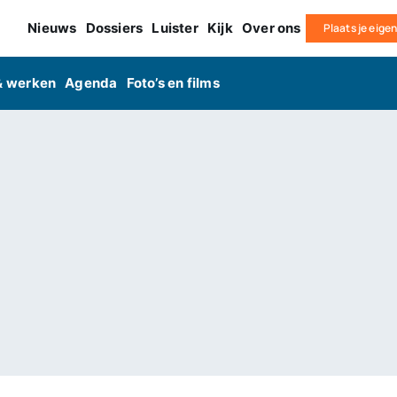
Nieuws
Dossiers
Luister
Kijk
Over ons
Plaats je eige
& werken
Agenda
Foto’s en films