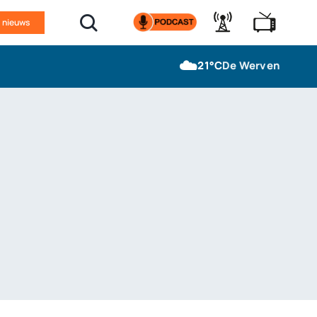
n nieuws
☁️
21°C
De Werven