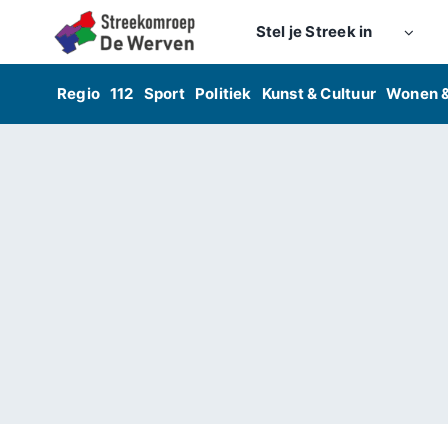
Skip
Stel je Streek in
to
content
Regio
112
Sport
Politiek
Kunst & Cultuur
Wonen 