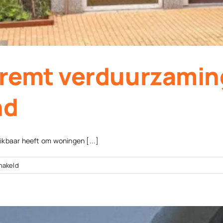
 remt verduurzami
nd
ikbaar heeft om woningen [...]
voor
hakeld
Energiearmoede
remt
verduurzaming
koopwoningen
in