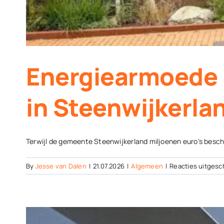
Energiearmoede
in Steenwijkerla
Terwijl de gemeente Steenwijkerland miljoenen euro's besch
By
Jesse van Dalen
|
21.07.2026
|
Algemeen
|
Reacties uitgesc