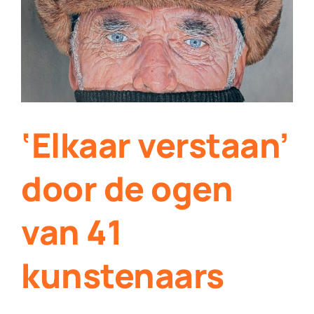
Contact
Plaats je eigen nieuws
‘Elkaar verstaan’
door de ogen
van 41
kunstenaars