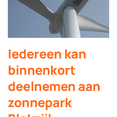
Contact
Plaats je eigen nieuws
Iedereen kan
binnenkort
deelnemen aan
zonnepark