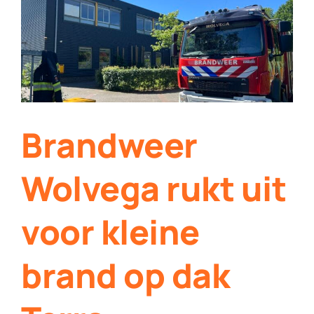
Contact
Plaats je eigen nieuws
Brandweer
Wolvega rukt uit
voor kleine
brand op dak