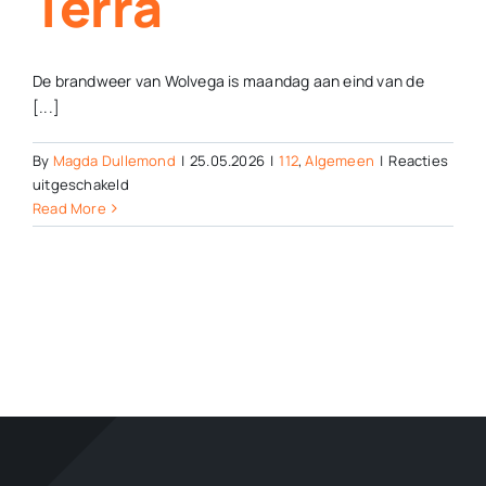
Terra
De brandweer van Wolvega is maandag aan eind van de
[...]
By
Magda Dullemond
|
25.05.2026
|
112
,
Algemeen
|
Reacties
voor
uitgeschakeld
Brandweer
Read More
Wolvega
rukt
uit
voor
kleine
brand
op
dak
Terra