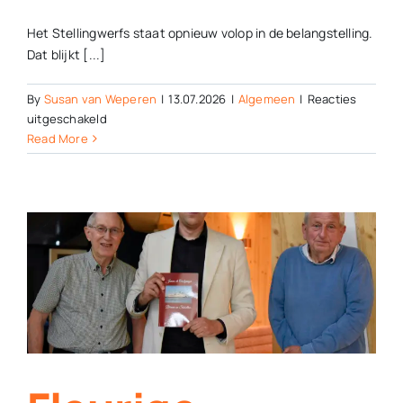
Het Stellingwerfs staat opnieuw volop in de belangstelling.
Dat blijkt [...]
By
Susan van Weperen
|
13.07.2026
|
Algemeen
|
Reacties
voor
uitgeschakeld
Discussie
Read More
over
streektaal
laait
op:
‘Et
gaot
niet
allienig
om
woorden,
mar
om
oonze