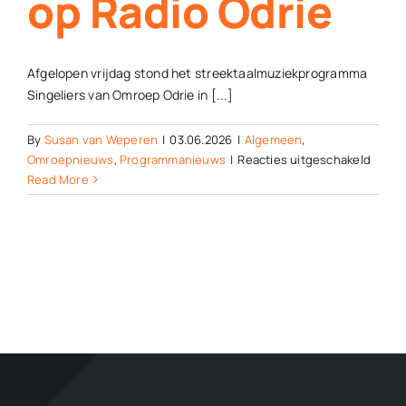
op Radio Odrie
Afgelopen vrijdag stond het streektaalmuziekprogramma
Singeliers van Omroep Odrie in [...]
By
Susan van Weperen
|
03.06.2026
|
Algemeen
,
voor
Omroepnieuws
,
Programmanieuws
|
Reacties uitgeschakeld
Singel
Read More
viert
25
jaar
stree
op
Radio
Odrie