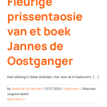
Fleurige
identiteit’
prissentaosie
van et boek
Jannes de
Oostganger
Niet allienig in losse stokkies, mar now ok in boekvorm, [...]
By
Redactie De Werven
|
07.07.2026
|
Algemeen
|
Reacties
voor
uitgeschakeld
Fleurige
Read More
prissentaosie