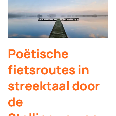
Contact
Plaats je eigen nieuws
Poëtische
fietsroutes in
streektaal door
de