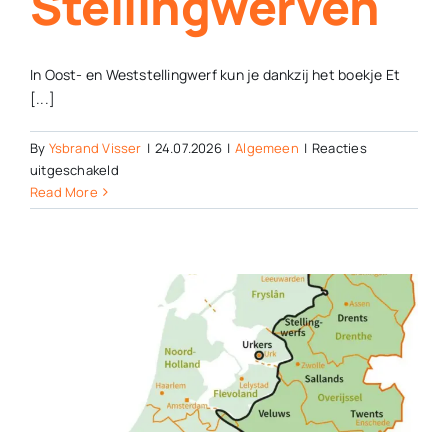
Stellingwerven
In Oost- en Weststellingwerf kun je dankzij het boekje Et
[...]
By
Ysbrand Visser
|
24.07.2026
|
Algemeen
|
Reacties
voor
uitgeschakeld
Poëtische
Read More
fietsroutes
in
streektaal
door
de
Stellingwerven