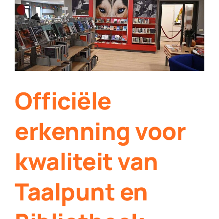
Contact
Plaats je eigen nieuws
Officiële
erkenning voor
kwaliteit van
Taalpunt en