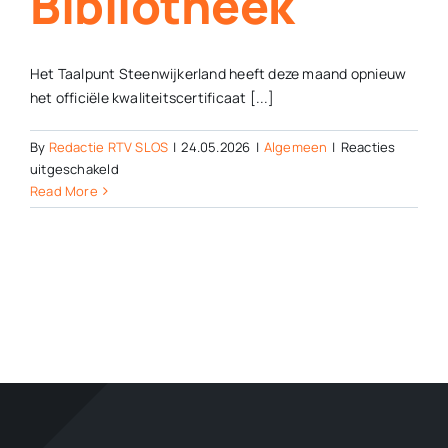
Bibliotheek
Het Taalpunt Steenwijkerland heeft deze maand opnieuw
het officiële kwaliteitscertificaat [...]
By
Redactie RTV SLOS
|
24.05.2026
|
Algemeen
|
Reacties
voor
uitgeschakeld
Officiële
Read More
erkenning
voor
kwaliteit
van
Taalpunt
en
Bibliotheek