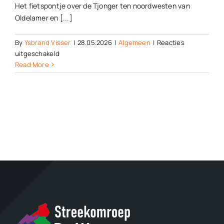
Het fietspontje over de Tjonger ten noordwesten van
Oldelamer en [...]
By
Ysbrand Visser
|
28.05.2026
|
Algemeen
|
Reacties
voor
uitgeschakeld
Fietspont
Read More
over
de
Tjonger
blijft
voorlopig
uit
de
vaart