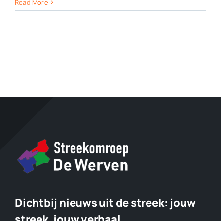
Word
Read More
actief
voor
het
waterschap
Dichtbij nieuws uit de streek:
jouw
streek, jouw verhaal.