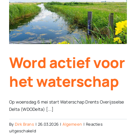
Contact
Plaats je eigen nieuws
Word actief voor
het waterschap
Op woensdag 6 mei start Waterschap Drents Overijsselse
Delta (WDODelta) [...]
By
Dirk Brans
|
26.03.2026
|
Algemeen
|
Reacties
voor
uitgeschakeld