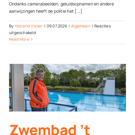
Ondanks camerabeelden, geluidsopnamen en andere
aanwijzingen heeft de politie het [...]
By
Ysbrand Visser
|
09.07.2026
|
Algemeen
|
Reacties
voor
uitgeschakeld
Verdachten
Read More
Tolhekke
in
beeld,
politie
stopt
onderzoek
Zwembad ’t