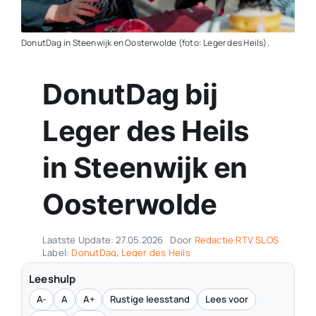
Contact
DonutDag in Steenwijk en Oosterwolde (foto: Leger des Heils).
Plaats je eigen nieuws
DonutDag bij
Leger des Heils
in Steenwijk en
Oosterwolde
Laatste Update: 27.05.2026
Door
Redactie RTV SLOS
Label:
DonutDag
,
Leger des Heils
Leeshulp
A-
A
A+
Rustige leesstand
Lees voor