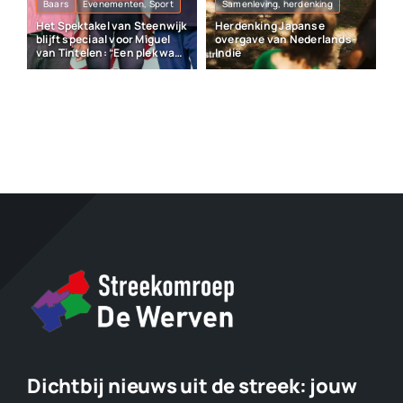
Baars
Evenementen, Sport
Samenleving, herdenking
Het Spektakel van Steenwijk
Herdenking Japanse
blijft speciaal voor Miguel
overgave van Nederlands-
van Tintelen: “Een plek waar
Indië
veel herinneringen liggen”
Dichtbij nieuws uit de streek:
jouw