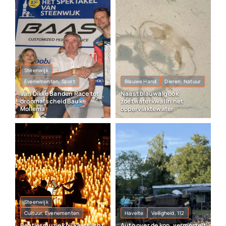
Steenwijk
Evenementen, Sport
Blauwe Hand
Dieren, Natuur
Van Dikke Banden Race tot
Naast blauwalg ook
droomafscheid Bauke
zoetwaterkwal in het
Mollema
oppervlaktewater
Steenwijk
Cultuur, Evenementen
Havelte
Veiligheid, 112
Beatlesmuziek bij kaarslicht
Auto over de kop, vermorzelt