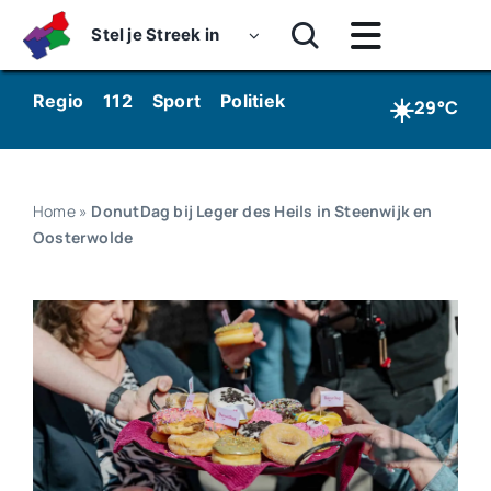
Skip
Stel je Streek in
to
Toggle
content
Navigatie
Home
☀️
Regio
112
Sport
Politiek
Kunst & Cultuur
Wo
29°C
Nieuws
Dossiers
Home
»
DonutDag bij Leger des Heils in Steenwijk en
Oosterwolde
Podcasts
Luister
Kijk
Over ons
Werken bij Streekomroep ‘De Werven’