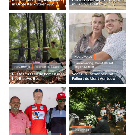
in Grote Kerk Steenwijk
muur in Havelte
Noordwolde
Samenleving, Groot Verzet
Haulerwijk
Recreatie, Sport
Tegen Kanker
Pilates tussen de bomen in
Voor zijn Esther beklimt
het Blauwe Bos
Folkert de Mont Ventoux
Steenwijk