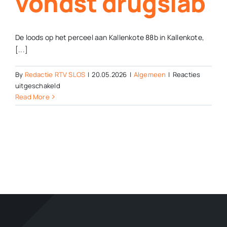
vondst drugslab
De loods op het perceel aan Kallenkote 88b in Kallenkote,
[...]
By
Redactie RTV SLOS
|
20.05.2026
|
Algemeen
|
Reacties
voor
uitgeschakeld
Loods
Read More
aan
Kallenkote
88b
voor
jaar
gesloten
na
vondst
drugslab