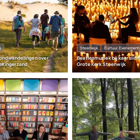
a
Steenwijk
Cultuur, Evenement
ondwandelingen over
Beatlesmuziek bij kaarslich
ekingerzand
Grote Kerk Steenwijk