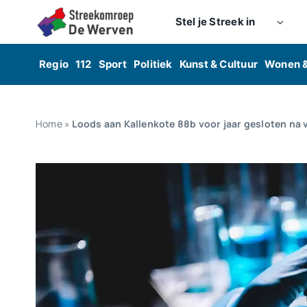
Skip
Stel je Streek in
to
content
Regio
112
Sport
Politiek
Kunst & Cultuur
Wonen 
Home
»
Loods aan Kallenkote 88b voor jaar gesloten na