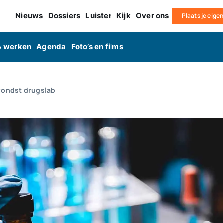
Nieuws
Dossiers
Luister
Kijk
Over ons
Plaats je eige
& werken
Agenda
Foto’s en films
 vondst drugslab