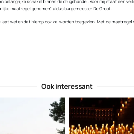
en belangrijke schakel binnen de drugshandel. Voor mij staat een vei
rlijke maatregel genomen”, aldus burgemeester De Groot.
nte laat weten dat hierop ook zal worden toegezien. Met de maatrege
Ook interessant