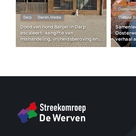
Oosterwo
Darp
Dieren, Media
Cultuur, 
Dood van hond Banjer in Darp
Samenlee
escaleert: aangifte van
Oosterwo
mishandeling, vrijheidsberoving en
verhaal 
vernieling