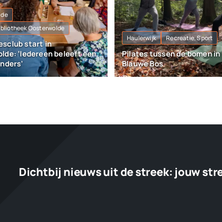
lde
Bibliotheek Oosterwolde
Haulerwijk
Recreatie, Sport
sclub start in
lde: ‘Iedereen beleeft een
Pilates tussen de bomen in
anders’
Blauwe Bos
Dichtbij nieuws uit de streek:
jouw str