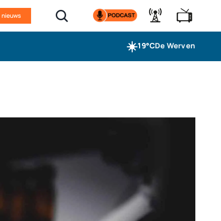
n nieuws
☀️
19°C
De Werven