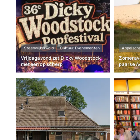
Steenwijkerwold
Cultuur, Evenementen
Appelsch
Vrijdagavond zet Dicky Woodstock
Zomerav
meteen op scherp
paarse A