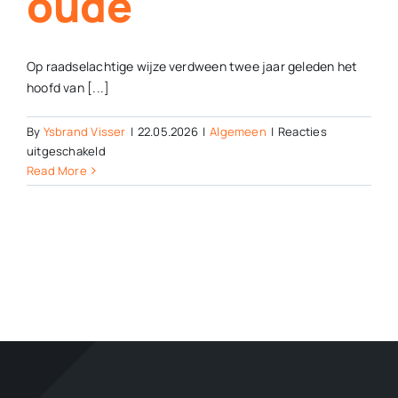
oude
Op raadselachtige wijze verdween twee jaar geleden het
hoofd van [...]
By
Ysbrand Visser
|
22.05.2026
|
Algemeen
|
Reacties
voor
uitgeschakeld
Onthoofde
Read More
Grote
Dorus
wordt
weer
helemaal
de
oude