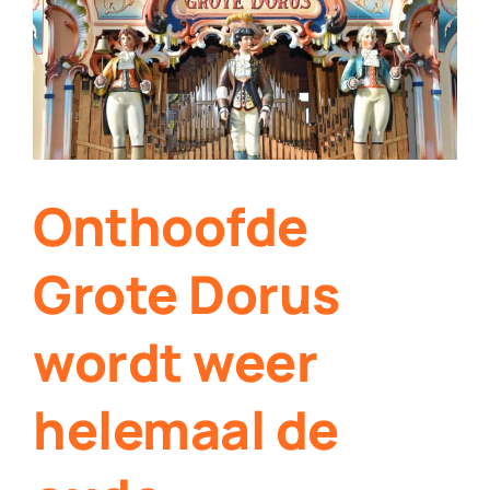
Contact
Plaats je eigen nieuws
Onthoofde
Grote Dorus
wordt weer
helemaal de