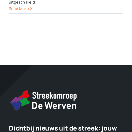
voor
uitgeschakeld
QR-
Read More
FIT
beweegroute
in
Oosterwolde
geopend
Dichtbij nieuws uit de streek:
jouw