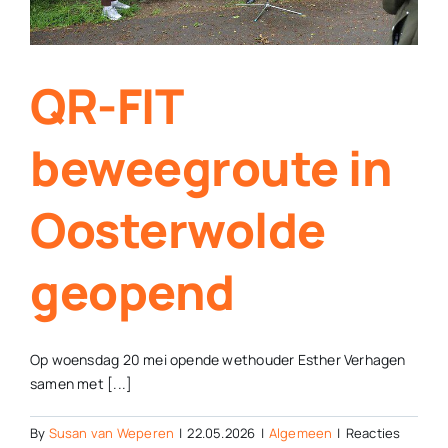
gebeuren
QR-FIT
beweegroute in
Oosterwolde
geopend
Op woensdag 20 mei opende wethouder Esther Verhagen
samen met [...]
By
Susan van Weperen
|
22.05.2026
|
Algemeen
|
Reacties