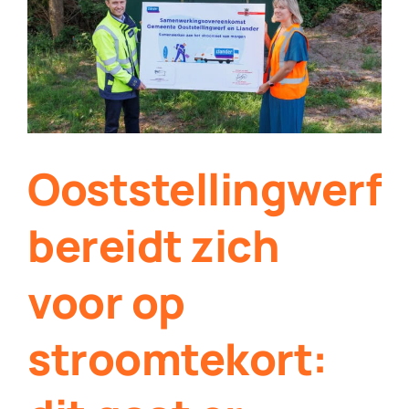
Contact
Plaats je eigen nieuws
Ooststellingwerf
bereidt zich
voor op
stroomtekort: