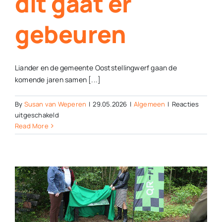
dit gaat er
gebeuren
Liander en de gemeente Ooststellingwerf gaan de
komende jaren samen [...]
By
Susan van Weperen
|
29.05.2026
|
Algemeen
|
Reacties
voor
uitgeschakeld
Ooststellingwerf
Read More
bereidt
zich
voor
op
stroomtekort:
dit
gaat
er