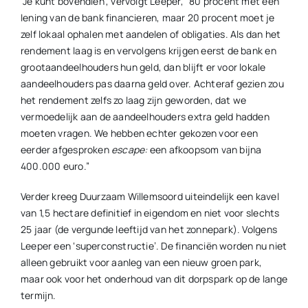
“Je kunt bovendien”, vervolgt Leeper, “80 procent met een
lening van de bank financieren, maar 20 procent moet je
zelf lokaal ophalen met aandelen of obligaties. Als dan het
rendement laag is en vervolgens krijgen eerst de bank en
grootaandeelhouders hun geld, dan blijft er voor lokale
aandeelhouders pas daarna geld over. Achteraf gezien zou
het rendement zelfs zo laag zijn geworden, dat we
vermoedelijk aan de aandeelhouders extra geld hadden
moeten vragen. We hebben echter gekozen voor een
eerder afgesproken
escape:
een afkoopsom van bijna
400.000 euro.”
Verder kreeg Duurzaam Willemsoord uiteindelijk een kavel
van 1,5 hectare definitief in eigendom en niet voor slechts
25 jaar (de vergunde leeftijd van het zonnepark). Volgens
Leeper een ‘superconstructie’. De financiën worden nu niet
alleen gebruikt voor aanleg van een nieuw groen park,
maar ook voor het onderhoud van dit dorpspark op de lange
termijn.