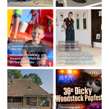
muur in Havelte
Race
Steenwijk
Scherpenzeel
Evenementen, Park Rams
Woerthe
Cultuur, honden
Midweekse feestdag
Bijzondere expositie over
Steenwijk met Fun for Kids
honden aan Voetpad in
en The Radiators
Scherpenzeel
Steenwijkerwold
Darp
Dieren, Media