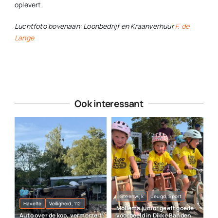
oplevert.
Luchtfoto bovenaan: Loonbedrijf en Kraanverhuur
F. de
Lange
Ook interessant
Steenwijk
Jeugd, Sport
Havelte
Veiligheid, 112
Mollema junior geeft goede
Auto over de kop, vermorzelt
voorbeeld in Dikke Banden