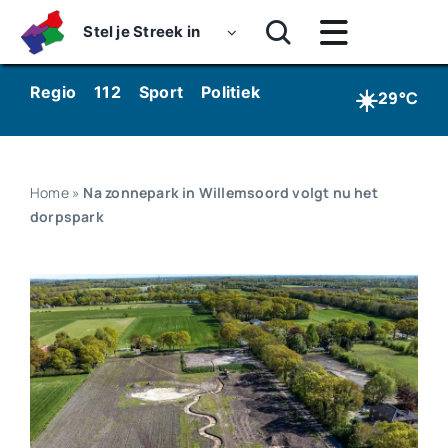
Skip
Stel je Streek in
to
Toggle
content
Navigatie
Home
☀️
Regio
112
Sport
Politiek
Kunst & Cultuur
Wo
29°C
Nieuws
Dossiers
Home
»
Na zonnepark in Willemsoord volgt nu het
dorpspark
Podcasts
Luister
Kijk
Over ons
Werken bij Streekomroep ‘De Werven’