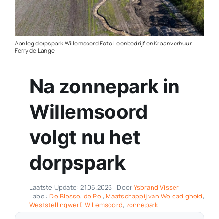
Contact
Aanleg dorpspark Willemsoord Foto Loonbedrijf en Kraanverhuur
Plaats je eigen nieuws
Ferry de Lange
Na zonnepark in
Willemsoord
volgt nu het
dorpspark
Laatste Update: 21.05.2026
Door
Ysbrand Visser
Label:
De Blesse
,
de Pol
,
Maatschappij van Weldadigheid
,
Weststellingwerf
,
Willemsoord
,
zonnepark