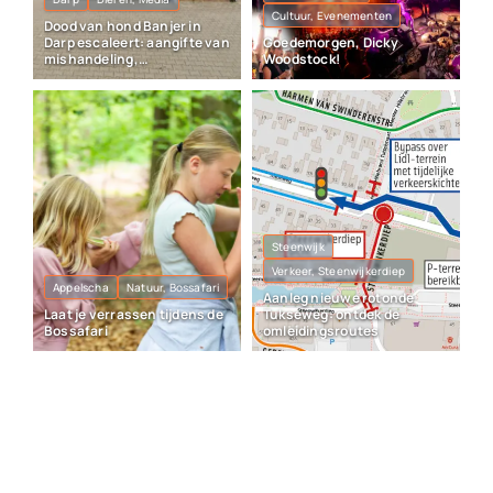
Cultuur, Evenementen
Dood van hond Banjer in
Darp escaleert: aangifte van
Goedemorgen, Dicky
mishandeling,
Woodstock!
vrijheidsberoving en
vernieling
Steenwijk
Verkeer, Steenwijkerdiep
Appelscha
Natuur, Bossafari
Aanleg nieuwe rotonde
Laat je verrassen tijdens de
Tukseweg: ontdek de
Bossafari
omleidingsroutes